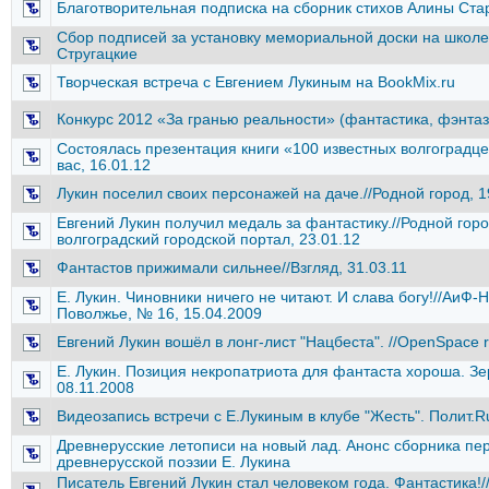
Благотворительная подписка на сборник стихов Алины Ст
Сбор подписей за установку мемориальной доски на школе,
Стругацкие
Творческая встреча с Евгением Лукиным на BookMix.ru
Конкурс 2012 «За гранью реальности» (фантастика, фэнтаз
Состоялась презентация книги «100 известных волгоградце
вас, 16.01.12
Лукин поселил своих персонажей на даче.//Родной город, 1
Евгений Лукин получил медаль за фантастику.//Родной горо
волгоградский городской портал, 23.01.12
Фантастов прижимали сильнее//Взгляд, 31.03.11
Е. Лукин. Чиновники ничего не читают. И слава богу!//АиФ-
Поволжье, № 16, 15.04.2009
Евгений Лукин вошёл в лонг-лист "Нацбеста". //OpenSpace 
Е. Лукин. Позиция некропатриота для фантаста хороша. Зе
08.11.2008
Видеозапись встречи с Е.Лукиным в клубе "Жесть". Полит.Ru
Древнерусские летописи на новый лад. Анонс сборника п
древнерусской поэзии Е. Лукина
Писатель Евгений Лукин стал человеком года. Фантастика!/