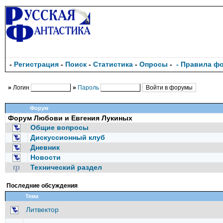
-
Регистрация
-
Поиск
-
Статистика
-
Опросы
-
- Правила ф
»
Логин
»
Пароль
Форум
Форум Любови и Евгения Лукиных
Общие вопросы
Дискуссионный клуб
Дневник
Новости
Технический раздел
Последние обсуждения
Тема
Литвектор