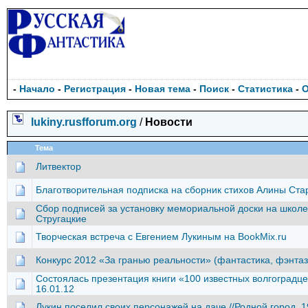
-
Начало
-
Регистрация
-
Новая тема
-
Поиск
-
Статистика
-
lukiny.rusfforum.org
/
Новости
Тема
Литвектор
Благотворительная подписка на сборник стихов Алины Ст
Сбор подписей за установку мемориальной доски на школе,
Стругацкие
Творческая встреча с Евгением Лукиным на BookMix.ru
Конкурс 2012 «За гранью реальности» (фантастика, фэнтаз
Состоялась презентация книги «100 известных волгоградцев
16.01.12
Лукин поселил своих персонажей на даче.//Родной город, 1