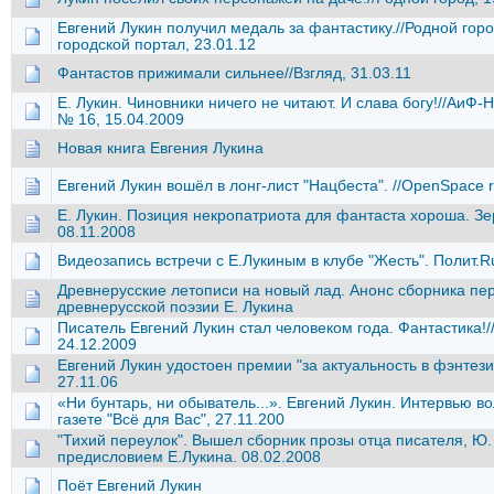
Евгений Лукин получил медаль за фантастику.//Родной горо
городской портал, 23.01.12
Фантастов прижимали сильнее//Взгляд, 31.03.11
Е. Лукин. Чиновники ничего не читают. И слава богу!//АиФ
№ 16, 15.04.2009
Новая книга Евгения Лукина
Евгений Лукин вошёл в лонг-лист "Нацбеста". //OpenSpace 
Е. Лукин. Позиция некропатриота для фантаста хороша. Зе
08.11.2008
Видеозапись встречи с Е.Лукиным в клубе "Жесть". Полит.Ru
Древнерусские летописи на новый лад. Анонс сборника п
древнерусской поэзии Е. Лукина
Писатель Евгений Лукин стал человеком года. Фантастика!/
24.12.2009
Евгений Лукин удостоен премии "за актуальность в фэнтези"
27.11.06
«Ни бунтарь, ни обыватель...». Евгений Лукин. Интервью в
газете "Всё для Вас", 27.11.200
"Тихий переулок". Вышел сборник прозы отца писателя, Ю. 
предисловием Е.Лукина. 08.02.2008
Поёт Евгений Лукин