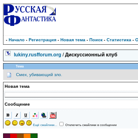
-
Начало
-
Регистрация
-
Новая тема
-
Поиск
-
Статистика
-
lukiny.rusfforum.org
/
Дискуссионный клуб
Тема
Смех, убивающий зло.
Новая тема
Сообщение
Ещё смайлики...
Отключить смайлики в сообщении