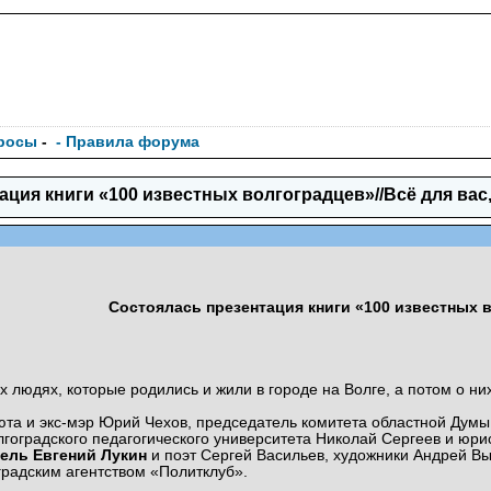
росы
-
- Правила форума
ция книги «100 известных волгоградцев»//Всё для вас, 
Состоялась презентация книги «100 известных 
 людях, которые родились и жили в городе на Волге, а потом о ни
та и экс-мэр Юрий Чехов, председатель комитета областной Думы
гоградского педагогического университета Николай Сергеев и юр
ель Евгений Лукин
и поэт Сергей Васильев, художники Андрей Вы
градским агентством «Политклуб».