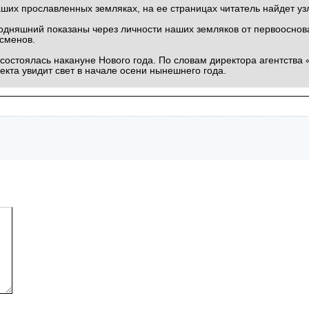
аших прославленных земляках, на ее страницах читатель найдет у
годняшний показаны через личности наших земляков от первооснов
тсменов.
состоялась накануне Нового года. По словам директора агентства 
екта увидит свет в начале осени нынешнего года.