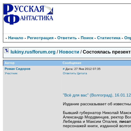
-
Начало
-
Регистрация
-
Ответить
-
Поиск
-
Статистика
-
Оп
lukiny.rusfforum.org
/
Новости
/
Состоялась презента
Автор
Сообщение
Роман Сидоров
#
Дата: 27 Янв 2012 07:35
Участник
Ответить
Цитата
"Всё для вас" (Волгоград), 16.01.12
Издание рассказывает об известных
Бывший губернатор Николай Максю
Александр Мордвинцев, ректор Вол
Лебедева и Максим Опалев,
писат
персонажей книги, изданной волго