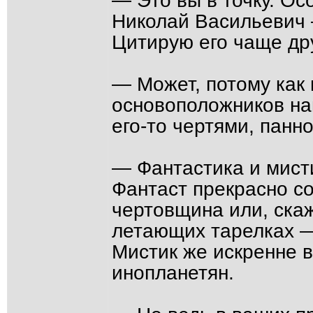
— Это вы в точку. Ос
Николай Васильевич 
Цитирую его чаще дру
— Может, потому как 
основоположников на
его-то чертями, панн
— Фантастика и мист
Фантаст прекрасно с
чертовщина или, ска
летающих тарелках —
Мистик же искренне в
инопланетян.