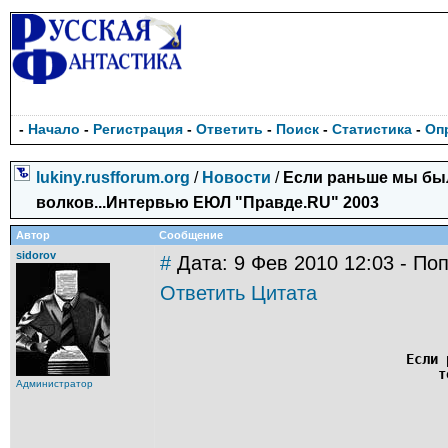
-
Начало
-
Регистрация
-
Ответить
-
Поиск
-
Статистика
-
Оп
lukiny.rusfforum.org
/
Новости
/
Если раньше мы бы
волков...Интервью ЕЮЛ "Правде.RU" 2003
Автор
Сообщение
sidorov
#
Дата: 9 Фев 2010 12:03 - Поп
Ответить
Цитата
Если 
т
Администратор