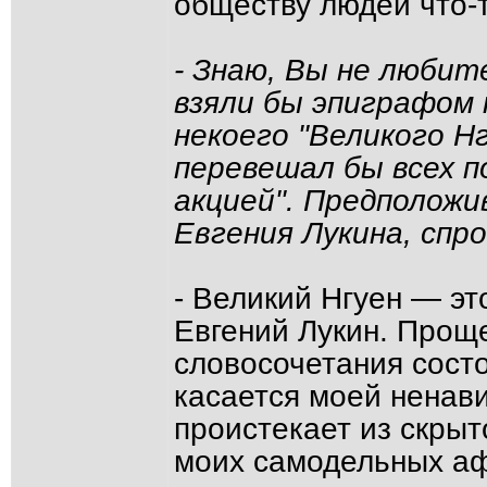
обществу людей что-т
- Знаю, Вы не любит
взяли бы эпиграфом 
некоего "Великого Н
перевешал бы всех п
акцией". Предположив
Евгения Лукина, спр
- Великий Нгуен — эт
Евгений Лукин. Прощ
словосочетания состо
касается моей ненавис
проистекает из скрыт
моих самодельных афо